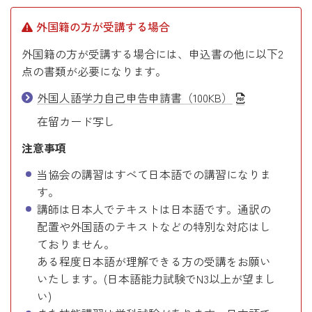
国
外国籍の方が受講する場合
籍
の
外国籍の方が受講する場合には、申込書の他に以下2
方
点の書類が必要になります。
が
外国人語学力自己申告申請書（100KB）
受
講
在留カード写し
す
注意事項
る
場
当協会の講習はすべて日本語での講習になりま
合
す。
講師は日本人でテキストは日本語です。通訳の
配置や外国語のテキストなどの特別な対応はし
ておりません。
ある程度日本語が理解できる方の受講をお願い
いたします。(日本語能力試験でN3以上が望まし
い)