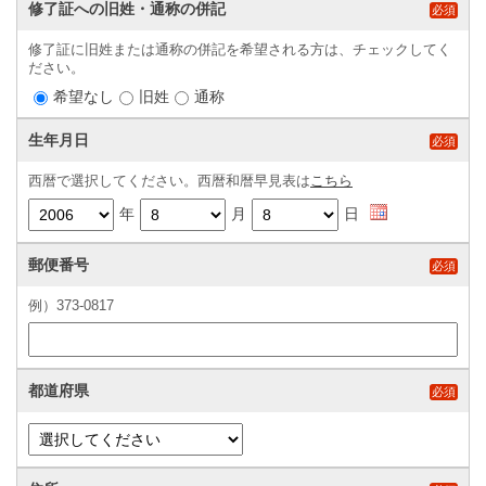
修了証への旧姓・通称の併記
必須
修了証に旧姓または通称の併記を希望される方は、チェックしてく
ださい。
希望なし
旧姓
通称
生年月日
必須
西暦で選択してください。西暦和暦早見表は
こちら
年
月
日
郵便番号
必須
例）373-0817
都道府県
必須