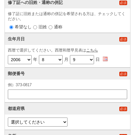
修了証への旧姓・通称の併記
必須
修了証に旧姓または通称の併記を希望される方は、チェックしてく
ださい。
希望なし
旧姓
通称
生年月日
必須
西暦で選択してください。西暦和暦早見表は
こちら
年
月
日
郵便番号
必須
例）373-0817
都道府県
必須